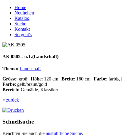
Home
Neuheiten
Katalog
Suche
Kontakt
So geht's
AK 0505 - o.T.(Landschaft)
Thema:
Landschaft
Grösse
: groß |
Höhe
: 120 cm |
Breite
: 160 cm |
Farbe
: farbig |
Farbe
: gelb/braun/gold
Bereich:
Gemälde, Klassiker
«
zurück
Schnellsuche
Beachten Sie auch die
ausführliche Suche
.