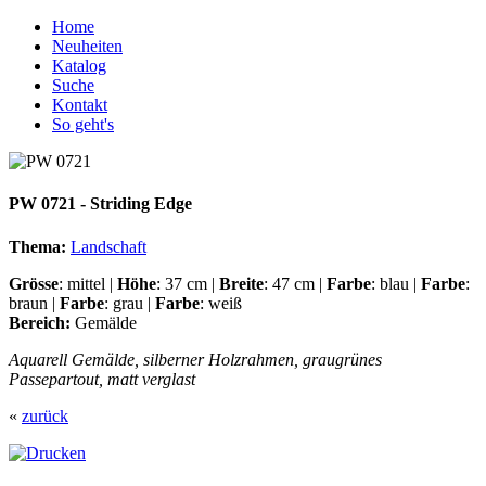
Home
Neuheiten
Katalog
Suche
Kontakt
So geht's
PW 0721 - Striding Edge
Thema:
Landschaft
Grösse
: mittel |
Höhe
: 37 cm |
Breite
: 47 cm |
Farbe
: blau |
Farbe
:
braun |
Farbe
: grau |
Farbe
: weiß
Bereich:
Gemälde
Aquarell Gemälde, silberner Holzrahmen, graugrünes
Passepartout, matt verglast
«
zurück