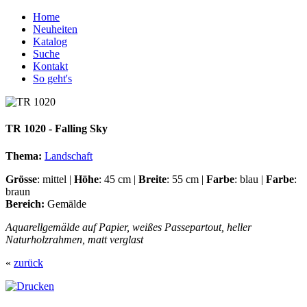
Home
Neuheiten
Katalog
Suche
Kontakt
So geht's
TR 1020 - Falling Sky
Thema:
Landschaft
Grösse
: mittel |
Höhe
: 45 cm |
Breite
: 55 cm |
Farbe
: blau |
Farbe
:
braun
Bereich:
Gemälde
Aquarellgemälde auf Papier, weißes Passepartout, heller
Naturholzrahmen, matt verglast
«
zurück