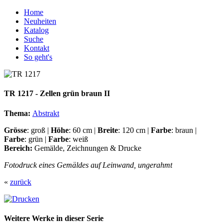
Home
Neuheiten
Katalog
Suche
Kontakt
So geht's
TR 1217 - Zellen grün braun II
Thema:
Abstrakt
Grösse
: groß |
Höhe
: 60 cm |
Breite
: 120 cm |
Farbe
: braun |
Farbe
: grün |
Farbe
: weiß
Bereich:
Gemälde, Zeichnungen & Drucke
Fotodruck eines Gemäldes auf Leinwand, ungerahmt
«
zurück
Weitere Werke in dieser Serie