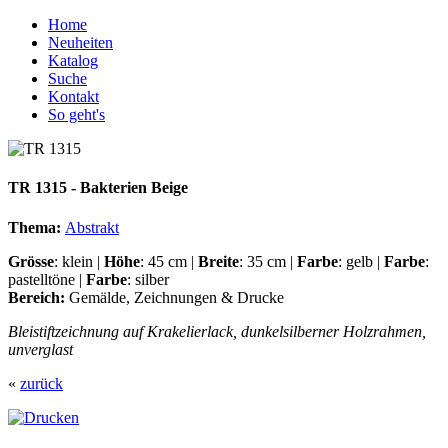
Home
Neuheiten
Katalog
Suche
Kontakt
So geht's
TR 1315 - Bakterien Beige
Thema:
Abstrakt
Grösse
: klein |
Höhe
: 45 cm |
Breite
: 35 cm |
Farbe
: gelb |
Farbe
:
pastelltöne |
Farbe
: silber
Bereich:
Gemälde, Zeichnungen & Drucke
Bleistiftzeichnung auf Krakelierlack, dunkelsilberner Holzrahmen,
unverglast
«
zurück