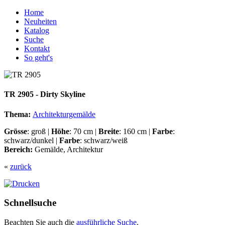
Home
Neuheiten
Katalog
Suche
Kontakt
So geht's
TR 2905 - Dirty Skyline
Thema:
Architekturgemälde
Grösse
: groß |
Höhe
: 70 cm |
Breite
: 160 cm |
Farbe
:
schwarz/dunkel |
Farbe
: schwarz/weiß
Bereich:
Gemälde, Architektur
«
zurück
Schnellsuche
Beachten Sie auch die
ausführliche Suche
.