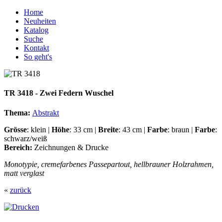
Home
Neuheiten
Katalog
Suche
Kontakt
So geht's
TR 3418 - Zwei Federn Wuschel
Thema:
Abstrakt
Grösse
: klein |
Höhe
: 33 cm |
Breite
: 43 cm |
Farbe
: braun |
Farbe
:
schwarz/weiß
Bereich:
Zeichnungen & Drucke
Monotypie, cremefarbenes Passepartout, hellbrauner Holzrahmen,
matt verglast
«
zurück